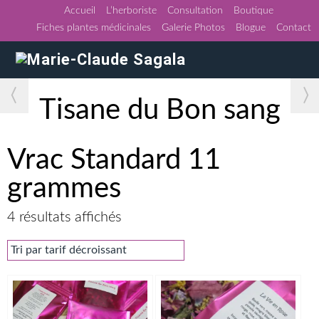
Accueil
L’herboriste
Consultation
Boutique
Fiches plantes médicinales
Galerie Photos
Blogue
Contact
〈
〉
Tisane du Bon sang
Vrac Standard 11
grammes
Trié
4 résultats affichés
par
prix
décroissant