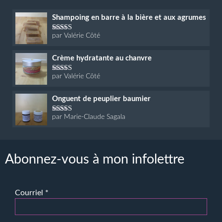
Shampoing en barre à la bière et aux agrumes
par Valérie Côté
Note
5
sur 5
Crème hydratante au chanvre
par Valérie Côté
Note
5
sur 5
Onguent de peuplier baumier
par Marie-Claude Sagala
Note
5
sur 5
Abonnez-vous à mon infolettre
Courriel
*