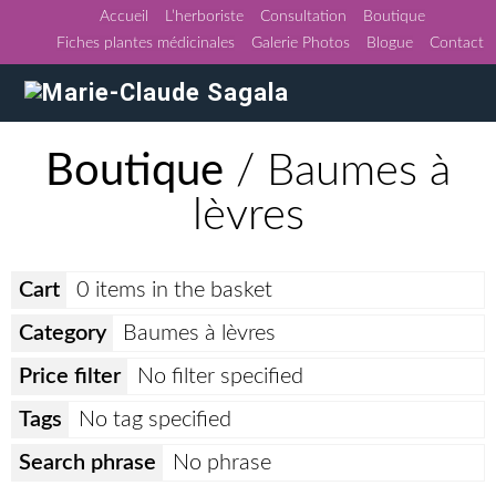
Accueil
L’herboriste
Consultation
Boutique
Fiches plantes médicinales
Galerie Photos
Blogue
Contact
Boutique
/ Baumes à
lèvres
Cart
0 items in the basket
Category
Baumes à lèvres
Price filter
No filter specified
Tags
No tag specified
Search phrase
No phrase