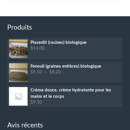
Produits
Pissenlit (racines) biologique
$
14.00
Fenouil (graines entières) biologique
Plage
$
5.50
–
$
8.20
de
prix :
$5.50
Crème douce, crème hydratante pour les
à
mains et le corps
$8.20
$
9.50
Avis récents