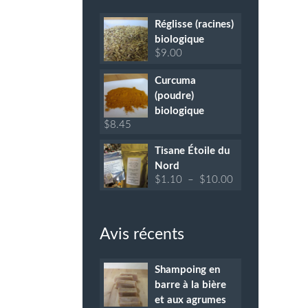
Réglisse (racines)
biologique
$
9.00
Curcuma
(poudre)
biologique
$
8.45
Tisane Étoile du
Nord
Plage
$
1.10
–
$
10.00
de
prix :
$1.10
à
Avis récents
$10.00
Shampoing en
barre à la bière
et aux agrumes