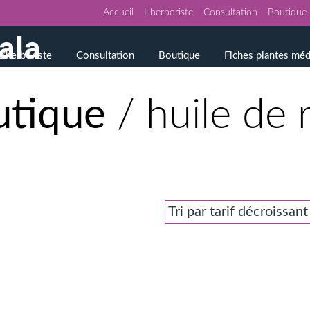
Accueil
L’herboriste
Consultation
Boutique
L’herboriste
Consultation
Boutique
Fiches plantes méd
utique
/ huile de r