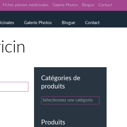
Fiches plantes médicinales
Galerie Photos
Blogue
Contact
icinales
Galerie Photos
Blogue
Contact
icin
Catégories de
produits
Produits