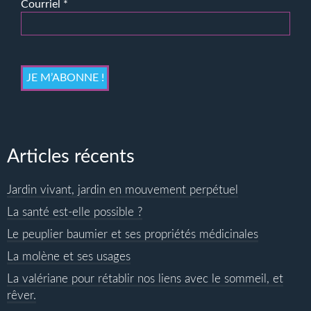
choisies
Courriel
*
sur
la
page
du
produit
Articles récents
Jardin vivant, jardin en mouvement perpétuel
La santé est-elle possible ?
Le peuplier baumier et ses propriétés médicinales
La molène et ses usages
La valériane pour rétablir nos liens avec le sommeil, et
rêver.