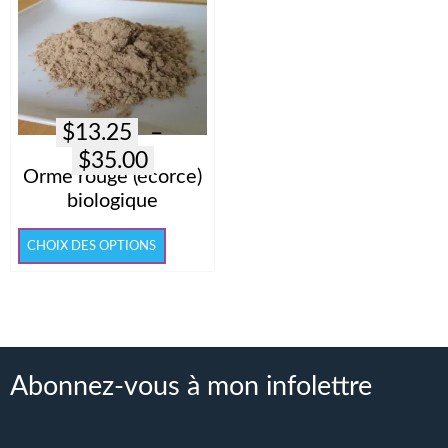
$
13.25
–
Plage
$
35.00
Orme rouge (écorce)
de
biologique
prix :
Ce
$13.25
CHOIX DES OPTIONS
produit
à
a
$35.00
plusieurs
variations.
Les
options
Abonnez-vous à mon infolettre
peuvent
être