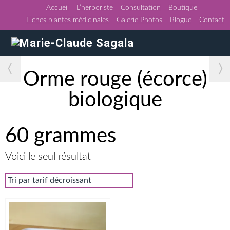
Accueil
L’herboriste
Consultation
Boutique
Fiches plantes médicinales
Galerie Photos
Blogue
Contact
〈
〉
Orme rouge (écorce)
biologique
60 grammes
Voici le seul résultat