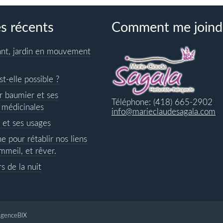
es récents
Comment me joind
ant, jardin en mouvement
st-elle possible ?
r baumier et ses
Téléphone: (418) 665-2902
 médicinales
info@marieclaudesagala.com
 et ses usages
ne pour rétablir nos liens
mmeil, et rêver.
s de la nuit
'AgenceBIX