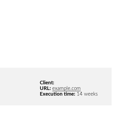
Client:
URL:
example.com
Execution time:
14 weeks