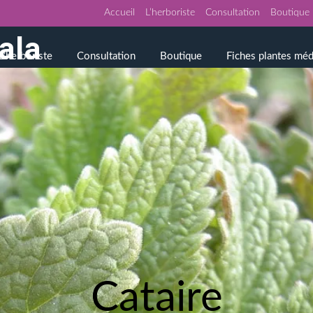
Accueil
L’herboriste
Consultation
Boutique
L’herboriste
Consultation
Boutique
Fiches plantes méd
Cataire