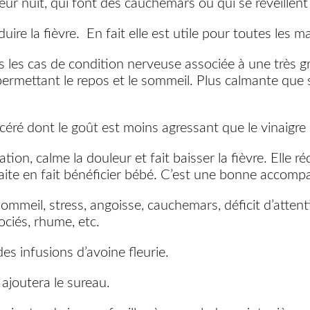
 leur nuit, qui font des cauchemars ou qui se réveillen
duire la fièvre. En fait elle est utile pour toutes les m
 les cas de condition nerveuse associée à une très gr
ermettant le repos et le sommeil. Plus calmante que sé
ycé
ré dont le goût est moins agressant que le vinaigre 
udation, calme la douleur et fait baisser la fièvre. Elle
laite en fait bénéficier bébé. C’est une bonne accom
sommeil, stress, angoisse, cauchemars, déficit d’atten
ociés, rhume, etc.
des infusions d’avoine fleurie.
n ajoutera le sureau.