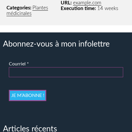
URL:
example.com
Categories:
Plantes
Execution time:
14 weeks
médicinales
Abonnez-vous à mon infolettre
Courriel
*
Articles récents