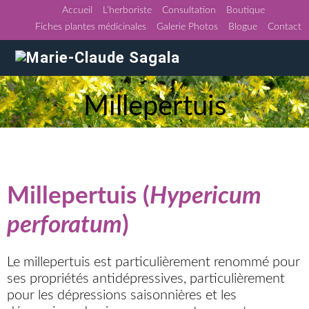
Accueil
L’herboriste
Consultation
Boutique
Fiches plantes médicinales
Galerie Photos
Blogue
Contact
Millepertuis
Millepertuis (
Hypericum
perforatum
)
Le millepertuis est particulièrement renommé pour
ses propriétés antidépressives, particulièrement
pour les dépressions saisonnières et les