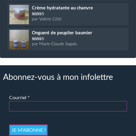
Crème hydratante au chanvre
par Valérie Côté
Note
5
sur 5
Onguent de peuplier baumier
par Marie-Claude Sagala
Note
5
sur 5
Abonnez-vous à mon infolettre
Courriel
*