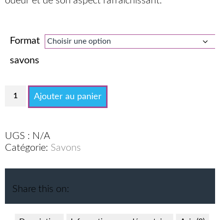
odeur et de son aspect rafraîchissant.
Format
savons
quantité
Ajouter au panier
de
Savon
Menteur
UGS :
N/A
Catégorie:
Savons
Share this on: