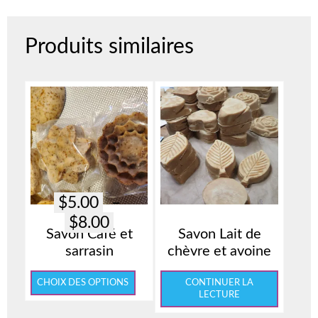
Produits similaires
$
5.00
–
Plage
$
8.00
Savon Café et
Savon Lait de
de
sarrasin
chèvre et avoine
prix :
Ce
$5.00
CHOIX DES OPTIONS
CONTINUER LA
produit
LECTURE
à
a