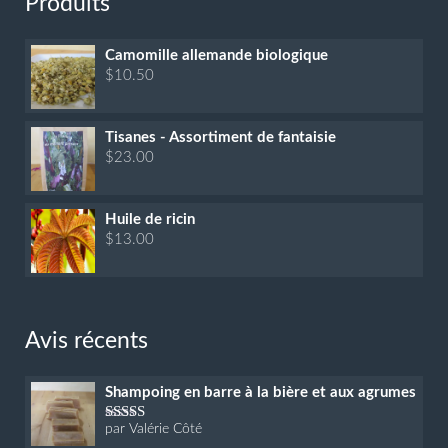
Produits
être
être
choisies
choisies
Camomille allemande biologique
sur
sur
$
10.50
la
la
page
page
du
du
Tisanes - Assortiment de fantaisie
$
23.00
produit
produit
Huile de ricin
$
13.00
Avis récents
Shampoing en barre à la bière et aux agrumes
par Valérie Côté
Note
5
sur 5