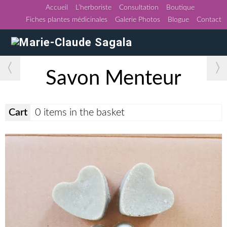
Accueil
L’herboriste
Consultation
Boutique
Fiches plantes médicinales
Galerie Photos
Blogue
Contact
〈
〉
Savon Menteur
Cart
0 items in the basket