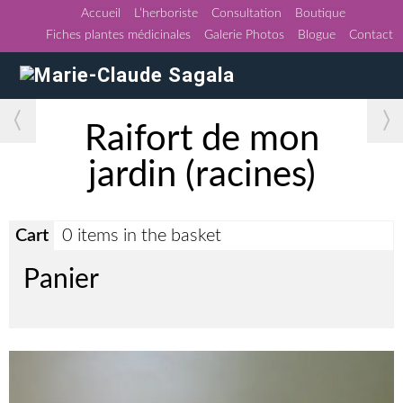
Accueil
L’herboriste
Consultation
Boutique
Fiches plantes médicinales
Galerie Photos
Blogue
Contact
〈
〉
Raifort de mon
jardin (racines)
Cart
0 items in the basket
Panier