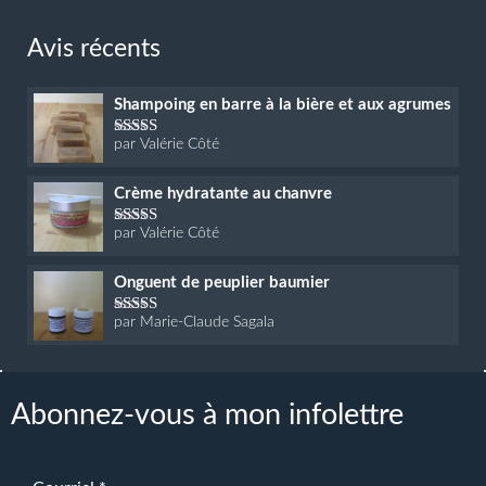
à
$45.00
Avis récents
Shampoing en barre à la bière et aux agrumes
par Valérie Côté
Note
5
sur 5
Crème hydratante au chanvre
par Valérie Côté
Note
5
sur 5
Onguent de peuplier baumier
par Marie-Claude Sagala
Note
5
sur 5
Abonnez-vous à mon infolettre