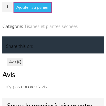
quantité
Ajouter au panier
de
Raifort
de
Catégorie:
Tisanes et plantes séchées
mon
jardin
(racines)
Share this on:
Avis (0)
Avis
Il n’y pas encore d’avis.