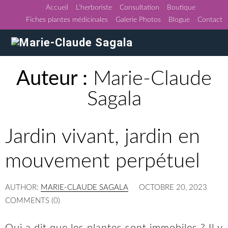
Accueil
L’herboriste
Consultation
Boutique
Fiches plantes médicinales
Galerie Photos
Blogue
Contact
Auteur :
Marie-Claude
Sagala
Jardin vivant, jardin en
mouvement perpétuel
AUTHOR:
MARIE-CLAUDE SAGALA
OCTOBRE 20, 2023
COMMENTS (0)