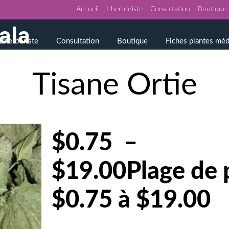
Accueil
L’herboriste
Consultation
Boutique
L’herboriste
Consultation
Boutique
Fiches plantes méd
Tisane Ortie
$0.75 –
$19.00Plage de p
$0.75 à $19.00