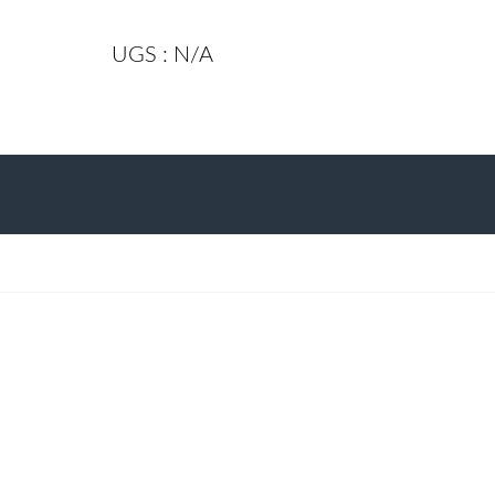
Tisane
Ortie
UGS :
N/A