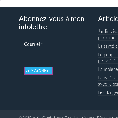
peuvent
être
choisies
Abonnez-vous à mon
Articl
sur
infolettre
la
Jardin viv
page
perpétuel
du
Courriel
*
La santé e
produit
Le peuplie
propriétés
La molène
La valéria
avec le so
Les danger