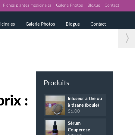
Fiches plantes médicinales
Galerie Photos
Blogue
Contact
icinales
Galerie Photos
Blogue
Contact
〉
Produits
rix :
Infuseur à thé ou
à tisane (boule)
$
6.00
Sérum
Couperose