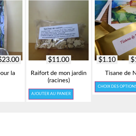
Plage
$
23.00
$
11.00
$
1.10
–
$
de
our la
Raifort de mon jardin
Tisane de 
prix :
e
(racines)
$6.00
CHOIX DES OPTION
à
AJOUTER AU PANIER
$23.00