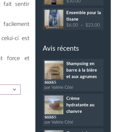
$
30.00
 fait sentir
Ensemble pour la
tisane
 facilement
Plage
$
6.00
–
$
23.00
de
prix :
celui-ci est
$6.00
à
Avis récents
$23.00
nt force et
Shampoing en
barre à la bière
et aux agrumes
par Valérie Côté
Note
5
sur 5
Crème
hydratante au
chanvre
par Valérie Côté
Note
5
sur 5