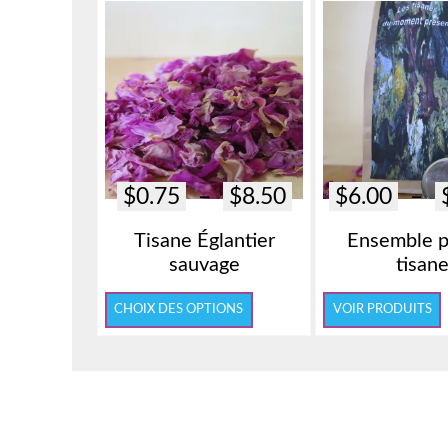
Plage
$
0.75
–
$
8.50
$
6.00
–
de
Tisane Églantier
Ensemble p
prix :
sauvage
tisan
$0.75
Ce
à
CHOIX DES OPTIONS
VOIR PRODUITS
produit
$8.50
a
plusieurs
variations.
Les
options