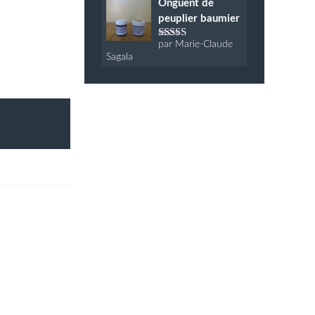
Onguent de
peuplier baumier
par Marie-Claude
Note
5
sur 5
Sagala