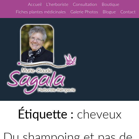
Accueil
L’herboriste
Consultation
Boutique
Fiches plantes médicinales
Galerie Photos
Blogue
Contact
Étiquette :
cheveux
Du shampoing et pas de