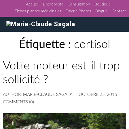
Accueil
L’herboriste
Consultation
Boutique
Fiches plantes médicinales
Galerie Photos
Blogue
Contact
Étiquette :
cortisol
Votre moteur est-il trop
sollicité ?
AUTHOR:
MARIE-CLAUDE SAGALA
OCTOBRE 25, 2015
COMMENTS (0)