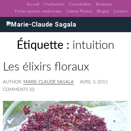
Accueil
L’herboriste
Consultation
Boutique
Fiches plantes médicinales
Galerie Photos
Blogue
Contact
Étiquette :
intuition
Les élixirs floraux
AUTHOR:
MARIE-CLAUDE SAGALA
AVRIL 3, 2015
COMMENTS (0)